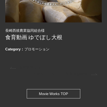
長崎西彼農業協同組合
様
食育動画 ゆでぼし大根
Category：
プロモーション
食育動画 いちご
在学生インタビュー映像 英語学科
Movie Works TOP