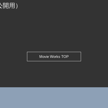
公開用）
Movie Works TOP